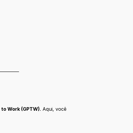
__________
e to Work (GPTW)
. Aqui, você