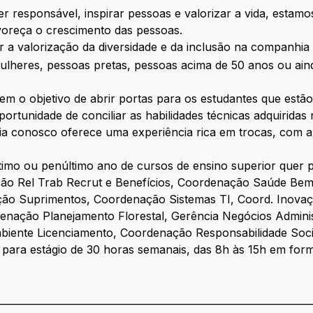
r responsável, inspirar pessoas e valorizar a vida, estam
avoreça o crescimento das pessoas.
 valorização da diversidade e da inclusão na companhia e
mulheres, pessoas pretas, pessoas acima de 50 anos ou 
em o objetivo de abrir portas para os estudantes que est
ortunidade de conciliar as habilidades técnicas adquiridas
ia conosco oferece uma experiência rica em trocas, com a
imo ou penúltimo ano de cursos de ensino superior quer 
ção Rel Trab Recrut e Benefícios, Coordenação Saúde Be
ção Suprimentos, Coordenação Sistemas TI, Coord. Inovaç
ação Planejamento Florestal, Gerência Negócios Adminis
biente Licenciamento, Coordenação Responsabilidade Soc
ade para estágio de 30 horas semanais, das 8h às 15h em for
________________________________________________________________