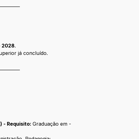
__________
e 2028
.
perior já concluído.
__________
 - Requisito:
Graduação em -
nistração, Pedagogia;