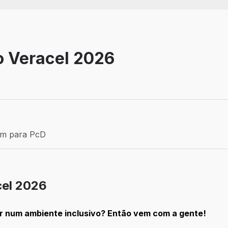
o Veracel 2026
Estágio
ém para PcD
para PcD
cel 2026
r num ambiente inclusivo? Então vem com a gente!