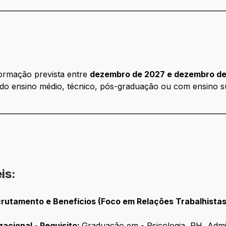
________________________________________________________________
rmação prevista entre
dezembro de 2027 e dezembro d
do ensino médio, técnico, pós-graduação ou com ensino su
________________________________________________________________
is:
utamento e Benefícios (Foco em Relações Trabalhistas)
cional - Requisito:
Graduação em -
Psicologia, RH, Admi