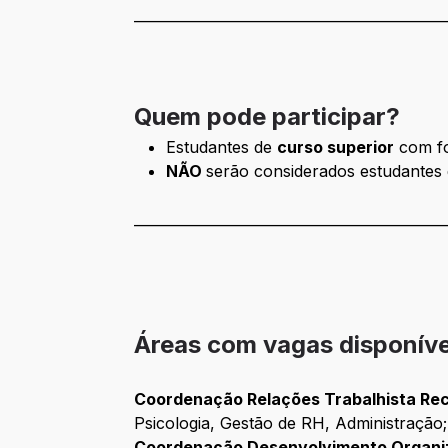
____________________________________________
Quem pode participar?
Estudantes de
curso superior
com fo
NÃO
serão considerados estudantes 
____________________________________________
Áreas com vagas disponíve
Coordenação Relações Trabalhista Recr
Psicologia, Gestão de RH, Administração;
Coordenação Desenvolvimento Organiza