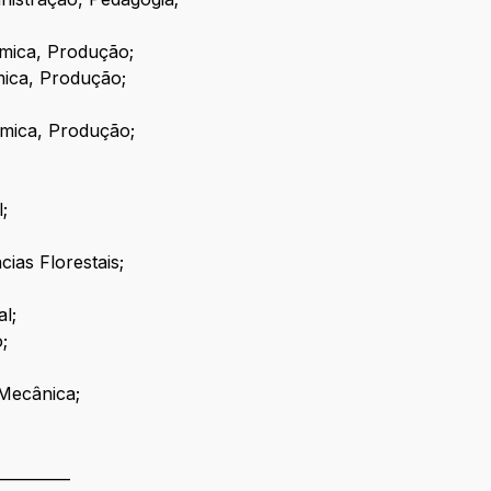
ímica, Produção;
ímica, Produção;
uímica, Produção;
;
ias Florestais;
al;
;
Mecânica;
__________