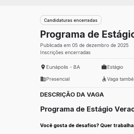
Candidaturas encerradas
Programa de Estági
Publicada em 05 de dezembro de 2025
Inscrições encerradas
Eunápolis - BA
Estágio
Local de trabalho: Eunápolis - BA
Tipo de vaga: 
Presencial
Vaga tamb
Modelo de trabalho: Presencial
Vaga também 
DESCRIÇÃO DA VAGA
Programa de Estágio Vera
Você gosta de desafios? Quer trabalha