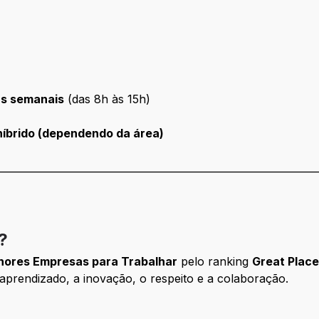
as semanais
(das 8h às 15h)
híbrido (dependendo da área)
________________________________________________________________
?
hores Empresas para Trabalhar
pelo ranking
Great Plac
aprendizado, a inovação, o respeito e a colaboração.