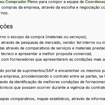
ou Comprador Pleno
para compor a equipe de
Coordenaç
e compras da empresa, através da escolha e negociação 
ernos.
IÇÕES
terno o escopo da compra (materiais ou serviços);
 através de pesquisas de mercado, vendor list interno ou i
tas através de comparativos de serviços e materiais presta
r técnico e apresentar a melhor proposta comercial;
 com fornecedores que apresentarem as condições mais ade
s do portal de suprimentos/SAP e encaminhar os mesmos p
da empresa, providenciando o contrato entre as partes, se
avés da identificação de melhores condições de fornecime
 e técnicos que possam ocorrer durante a vigência do contra
mapas comparativos, mapas estatísticos, através de inform