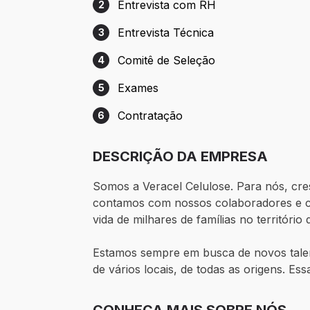
Entrevista com RH
2
Etapa 2: Entrevista com RH
Entrevista Técnica
3
Etapa 3: Entrevista Técnica
Comitê de Seleção
4
Etapa 4: Comitê de Seleção
Exames
5
Etapa 5: Exames
Contratação
6
Etapa 6: Contratação
DESCRIÇÃO DA EMPRESA
Somos a Veracel Celulose. Para nós, cre
contamos com nossos colaboradores e c
vida de milhares de famílias no territóri
Estamos sempre em busca de novos talent
de vários locais, de todas as origens. Ess