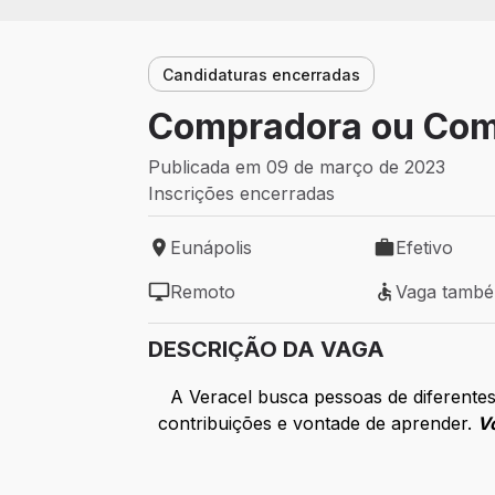
Candidaturas encerradas
Compradora ou Com
Publicada em 09 de março de 2023
Inscrições encerradas
Eunápolis
Efetivo
Local de trabalho: Eunápolis
Tipo de vaga: 
Remoto
Vaga tamb
Modelo de trabalho: Remoto
Vaga também 
DESCRIÇÃO DA VAGA
A Veracel busca pessoas de diferentes 
contribuições e vontade de aprender.
Vo