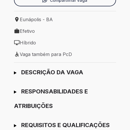
Compartilhar vaga
Eunápolis - BA
Local de trabalho: Eunápolis - BA
Efetivo
Tipo de vaga: Efetivo
Híbrido
Modelo de trabalho: Híbrido
Vaga também para PcD
Vaga também para PcD
Ir para candidatura
DESCRIÇÃO DA VAGA
RESPONSABILIDADES E
ATRIBUIÇÕES
REQUISITOS E QUALIFICAÇÕES